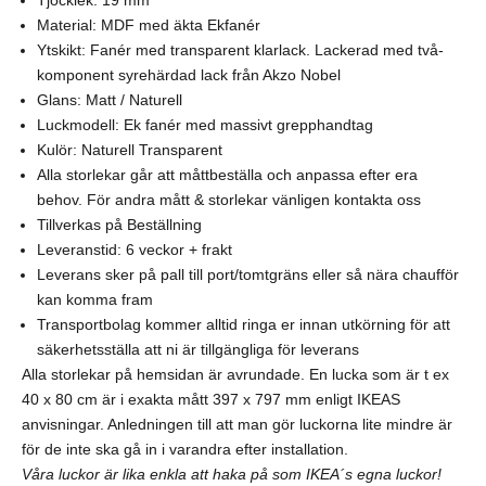
Material: MDF med äkta Ekfanér
Ytskikt: Fanér med transparent klarlack. Lackerad med två-
komponent syrehärdad lack från Akzo Nobel
Glans: Matt / Naturell
Luckmodell: Ek fanér med massivt grepphandtag
Kulör: Naturell Transparent
Alla storlekar går att måttbeställa och anpassa efter era
behov. För andra mått & storlekar vänligen kontakta oss
Tillverkas på Beställning
Leveranstid: 6 veckor + frakt
Leverans sker på pall till port/tomtgräns eller så nära chaufför
kan komma fram
Transportbolag kommer alltid ringa er innan utkörning för att
säkerhetsställa att ni är tillgängliga för leverans
Alla storlekar på hemsidan är avrundade. En lucka som är t ex
40 x 80 cm är i exakta mått 397 x 797 mm enligt IKEAS
anvisningar. Anledningen till att man gör luckorna lite mindre är
för de inte ska gå in i varandra efter installation.
Våra luckor är lika enkla att haka på som IKEA´s egna luckor!