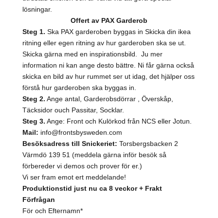
lösningar.
Offert av PAX Garderob
Steg 1.
Ska PAX garderoben byggas in Skicka din ikea
ritning eller egen ritning av hur garderoben ska se ut.
Skicka gärna med en inspirationsbild. Ju mer
information ni kan ange desto bättre. Ni får gärna också
skicka en bild av hur rummet ser ut idag, det hjälper oss
förstå hur garderoben ska byggas in.
Steg 2.
Ange antal, Garderobsdörrar , Överskåp,
Täcksidor ouch Passitar, Socklar.
Steg 3.
Ange: Front och Kulörkod från NCS eller Jotun.
Mail:
info@frontsbysweden.com
Besöksadress till Snickeriet:
Torsbergsbacken 2
Värmdö 139 51 (meddela gärna inför besök så
förbereder vi demos och prover för er.)
Vi ser fram emot ert meddelande!
Produktionstid just nu ca 8 veckor + Frakt
Förfrågan
För och Efternamn
*