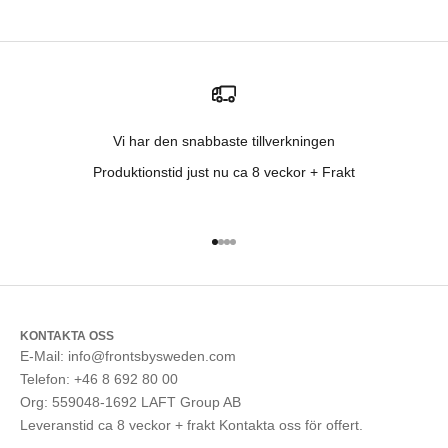
Vi har den snabbaste tillverkningen
Produktionstid just nu ca 8 veckor + Frakt
Gå till 1
Gå till 2
Gå till 3
Gå till 4
KONTAKTA OSS
E-Mail: info@frontsbysweden.com
Telefon: +46 8 692 80 00
Org: 559048-1692 LAFT Group AB
Leveranstid ca 8 veckor + frakt Kontakta oss för offert.