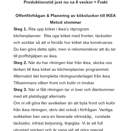
Produktionstid just nu ca 8 veckor + Frakt
Offertförfrågan & Planering av köksluckor till IKEA
Metod stommar
Steg 1.
Rita upp köket i ikea's ritprogram
kitchenplanner. Rita upp köket med fronter, täcksidor
och socklar så att vi förstår hur köket ska konstrueras.
Du kan göra detta själv, men vi rekomenderar att du tar
till proffshjälpen av ikea.
Steg 2.
När du har ritningen klar från ikea, skicka oss
länken till ikea köket av kitchenplanner programmet.
Alternativt det kompletta ritningsunderlaget från ikea.
Tillsammans vilken front och kulör ni önskar.
Steg 3.
När vi fått ritningen tar vi över och återkommer
med ett platsbyggt alternativ.
Om ni vill göra fler avvikelser än att byta front och kulör
från ikea ritningen, skriv det också i förfrågan. Vanliga
avikkelser kan vara en fanerade vitrinskåp, rundade
täcksidor, infräst belysning, linjeglas. Vi är ett full
utrustad snickeri och är vana vid att göra special