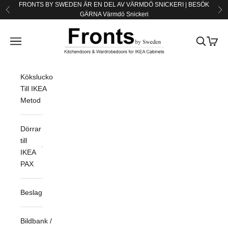
Hoppa till innehållet
FRONTS BY SWEDEN ÄR EN DEL AV VÄRMDÖ SNICKERI | BESÖK
Föregående
Nä
GÄRNA
Värmdö Snickeri
Fronts by Sweden
Öppna navigeringsmenyn
Öppna sö
Öppna
Köksluckor
Till IKEA
Metod
Dörrar
till
IKEA
PAX
Beslag
Bildbank /