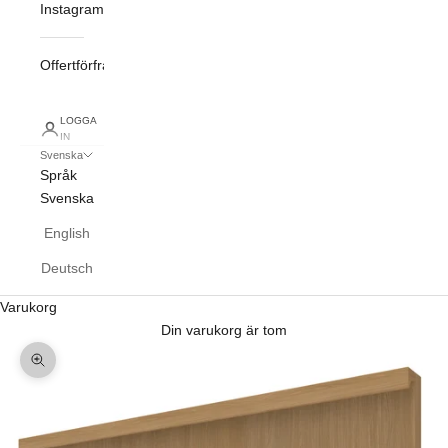
Instagram
Offertförfrågan
LOGGA
IN
Svenska
Språk
Svenska
English
Deutsch
Varukorg
Din varukorg är tom
Zooma