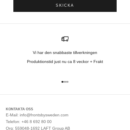
SKICKA
Vi har den snabbaste tillverkningen
Produktionstid just nu ca 8 veckor + Frakt
Gå till 1
Gå till 2
Gå till 3
Gå till 4
KONTAKTA OSS
E-Mail: info@frontsbysweden.com
Telefon: +46 8 692 80 00
Org: 559048-1692 LAFT Group AB