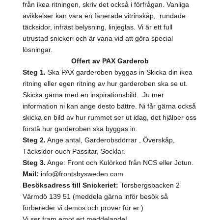
från ikea ritningen, skriv det också i förfrågan. Vanliga
avikkelser kan vara en fanerade vitrinskåp, rundade
täcksidor, infräst belysning, linjeglas. Vi är ett full
utrustad snickeri och är vana vid att göra special
lösningar.
Offert av PAX Garderob
Steg 1.
Ska PAX garderoben byggas in Skicka din ikea
ritning eller egen ritning av hur garderoben ska se ut.
Skicka gärna med en inspirationsbild. Ju mer
information ni kan ange desto bättre. Ni får gärna också
skicka en bild av hur rummet ser ut idag, det hjälper oss
förstå hur garderoben ska byggas in.
Steg 2.
Ange antal, Garderobsdörrar , Överskåp,
Täcksidor ouch Passitar, Socklar.
Steg 3.
Ange: Front och Kulörkod från NCS eller Jotun.
Mail:
info@frontsbysweden.com
Besöksadress till Snickeriet:
Torsbergsbacken 2
Värmdö 139 51 (meddela gärna inför besök så
förbereder vi demos och prover för er.)
Vi ser fram emot ert meddelande!