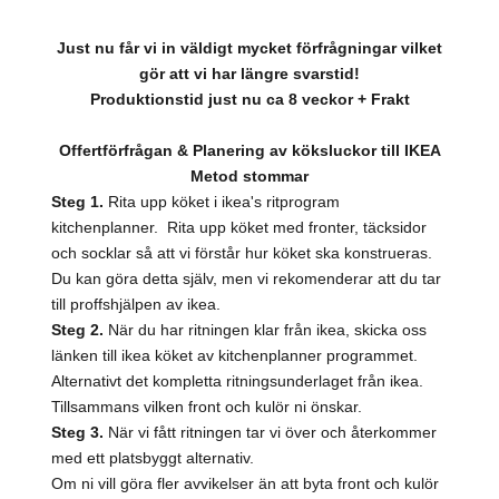
Just nu får vi in väldigt mycket förfrågningar vilket
gör att vi har längre svarstid!
Produktionstid just nu ca 8 veckor + Frakt
Offertförfrågan & Planering av köksluckor till IKEA
Metod stommar
Steg 1.
Rita upp köket i ikea's ritprogram
kitchenplanner. Rita upp köket med fronter, täcksidor
och socklar så att vi förstår hur köket ska konstrueras.
Du kan göra detta själv, men vi rekomenderar att du tar
till proffshjälpen av ikea.
Steg 2.
När du har ritningen klar från ikea, skicka oss
länken till ikea köket av kitchenplanner programmet.
Alternativt det kompletta ritningsunderlaget från ikea.
Tillsammans vilken front och kulör ni önskar.
Steg 3.
När vi fått ritningen tar vi över och återkommer
med ett platsbyggt alternativ.
Om ni vill göra fler avvikelser än att byta front och kulör