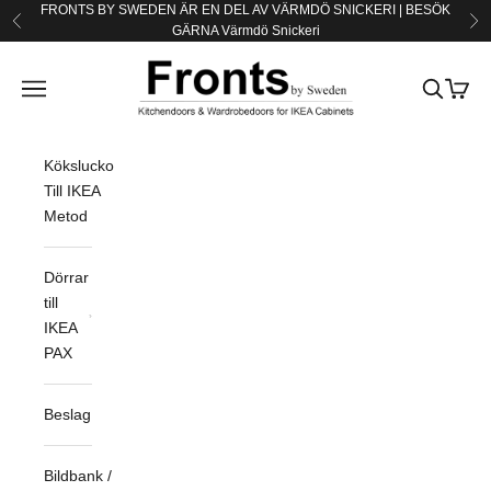
Hoppa till innehållet
FRONTS BY SWEDEN ÄR EN DEL AV VÄRMDÖ SNICKERI | BESÖK
Föregående
Nä
GÄRNA
Värmdö Snickeri
Fronts by Sweden
Öppna navigeringsmenyn
Öppna sö
Öppna
Köksluckor
Till IKEA
Metod
Dörrar
till
IKEA
PAX
Beslag
Bildbank /