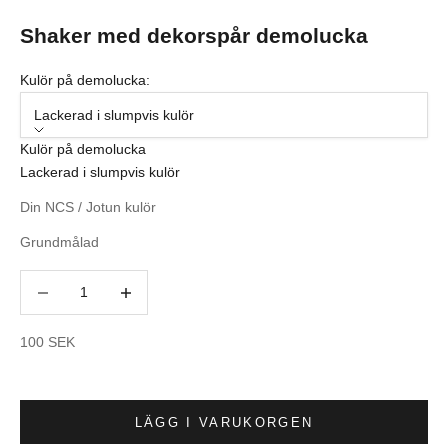
Shaker med dekorspår demolucka
Kulör på demolucka:
Lackerad i slumpvis kulör
Kulör på demolucka
Lackerad i slumpvis kulör
Din NCS / Jotun kulör
Grundmålad
Minska antal
Minska antal
REA-pris
100 SEK
LÄGG I VARUKORGEN