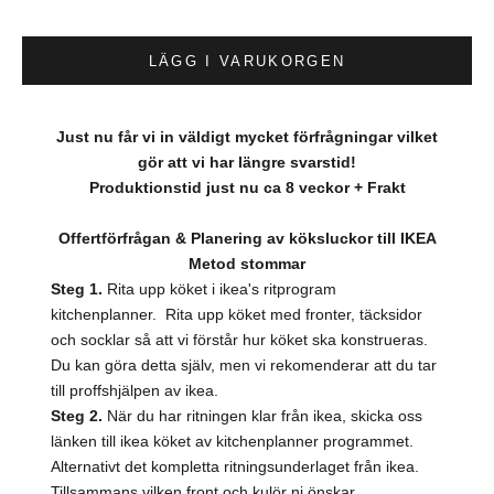
LÄGG I VARUKORGEN
Just nu får vi in väldigt mycket förfrågningar vilket
gör att vi har längre svarstid!
Produktionstid just nu ca 8 veckor + Frakt
Offertförfrågan & Planering av köksluckor till IKEA
Metod stommar
Steg 1.
Rita upp köket i ikea's ritprogram
kitchenplanner. Rita upp köket med fronter, täcksidor
och socklar så att vi förstår hur köket ska konstrueras.
Du kan göra detta själv, men vi rekomenderar att du tar
till proffshjälpen av ikea.
Steg 2.
När du har ritningen klar från ikea, skicka oss
länken till ikea köket av kitchenplanner programmet.
Alternativt det kompletta ritningsunderlaget från ikea.
Tillsammans vilken front och kulör ni önskar.