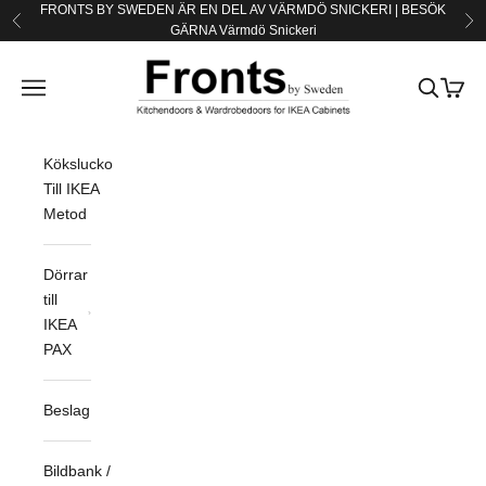
Hoppa till innehållet
FRONTS BY SWEDEN ÄR EN DEL AV VÄRMDÖ SNICKERI | BESÖK
Föregående
Nä
GÄRNA
Värmdö Snickeri
Fronts by Sweden
Öppna navigeringsmenyn
Öppna sö
Öppna
Köksluckor
Till IKEA
Metod
Dörrar
till
IKEA
PAX
Beslag
Bildbank /