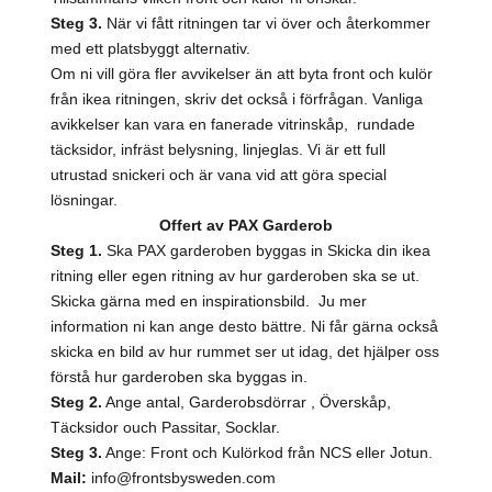
Steg 3.
När vi fått ritningen tar vi över och återkommer
med ett platsbyggt alternativ.
Om ni vill göra fler avvikelser än att byta front och kulör
från ikea ritningen, skriv det också i förfrågan. Vanliga
avikkelser kan vara en fanerade vitrinskåp, rundade
täcksidor, infräst belysning, linjeglas. Vi är ett full
utrustad snickeri och är vana vid att göra special
lösningar.
Offert av PAX Garderob
Steg 1.
Ska PAX garderoben byggas in Skicka din ikea
ritning eller egen ritning av hur garderoben ska se ut.
Skicka gärna med en inspirationsbild. Ju mer
information ni kan ange desto bättre. Ni får gärna också
skicka en bild av hur rummet ser ut idag, det hjälper oss
förstå hur garderoben ska byggas in.
Steg 2.
Ange antal, Garderobsdörrar , Överskåp,
Täcksidor ouch Passitar, Socklar.
Steg 3.
Ange: Front och Kulörkod från NCS eller Jotun.
Mail:
info@frontsbysweden.com