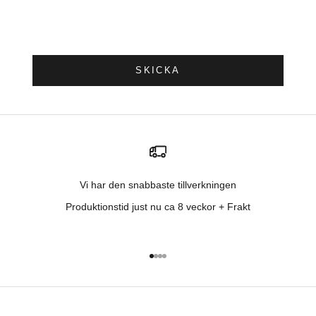
SKICKA
Vi har den snabbaste tillverkningen
Produktionstid just nu ca 8 veckor + Frakt
Gå till 1
Gå till 2
Gå till 3
Gå till 4