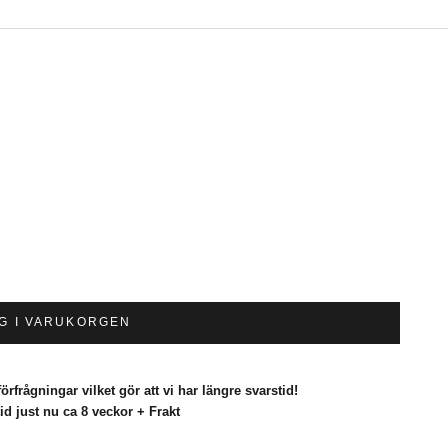
G I VARUKORGEN
örfrågningar vilket gör att vi har längre svarstid!
id just nu ca 8 veckor + Frakt