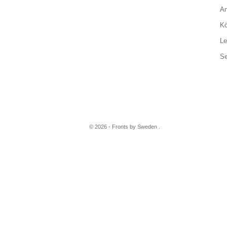
An
Kö
Le
Se
© 2026 - Fronts by Sweden .