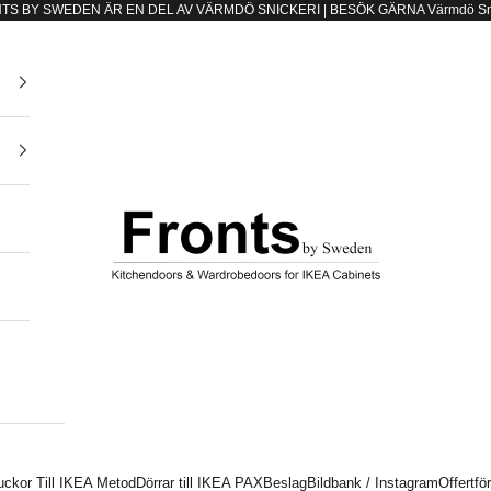
TS BY SWEDEN ÄR EN DEL AV VÄRMDÖ SNICKERI | BESÖK GÄRNA
Värmdö Sn
e
Fronts by Sweden
uckor Till IKEA Metod
Dörrar till IKEA PAX
Beslag
Bildbank / Instagram
Offertfö