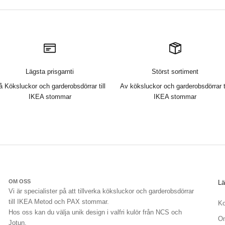
Lägsta prisgarnti
Störst sortiment
å Köksluckor och garderobsdörrar till
Av köksluckor och garderobsdörrar ti
IKEA stommar
IKEA stommar
OM OSS
Lä
Vi är specialister på att tillverka köksluckor och garderobsdörrar
till IKEA Metod och PAX stommar.
Ko
Hos oss kan du välja unik design i valfri kulör från NCS och
O
Jotun.