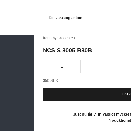
Din varukorg är tom
frontsbysweden.eu
NCS S 8005-R80B
Minska antal
Minska antal
REA-pris
350 SEK
LÄG
Just nu får vi in väldigt mycket f
Produktionst