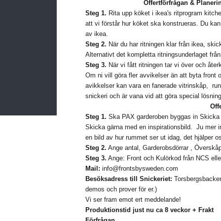
Offertförfrågan & Planer
Steg 1.
Rita upp köket i ikea's ritprogram kitch
att vi förstår hur köket ska konstrueras. Du kan 
av ikea.
Steg 2.
När du har ritningen klar från ikea, ski
Alternativt det kompletta ritningsunderlaget frå
Steg 3.
När vi fått ritningen tar vi över och åt
Om ni vill göra fler avvikelser än att byta front 
avikkelser kan vara en fanerade vitrinskåp, runda
snickeri och är vana vid att göra special lösning
Off
Steg 1.
Ska PAX garderoben byggas in Skicka din
Skicka gärna med en inspirationsbild. Ju mer i
en bild av hur rummet ser ut idag, det hjälper 
Steg 2.
Ange antal, Garderobsdörrar , Överskåp
Steg 3.
Ange: Front och Kulörkod från NCS elle
Mail:
info@frontsbysweden.com
Besöksadress till Snickeriet:
Torsbergsbacken
demos och prover för er.)
Vi ser fram emot ert meddelande!
Produktionstid just nu ca 8 veckor + Frakt
Förfrågan