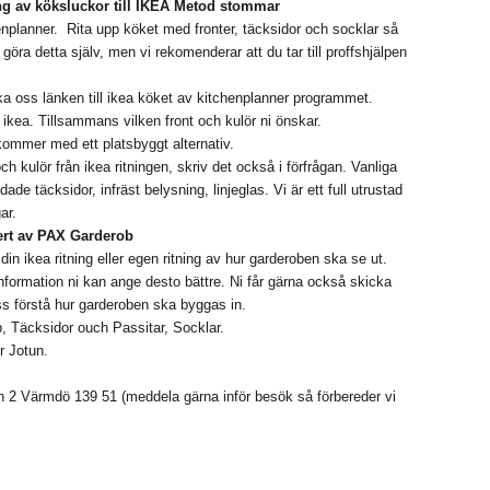
ing av köksluckor till IKEA Metod stommar
enplanner. Rita upp köket med fronter, täcksidor och socklar så
göra detta själv, men vi rekomenderar att du tar till proffshjälpen
cka oss länken till ikea köket av kitchenplanner programmet.
n ikea. Tillsammans vilken front och kulör ni önskar.
erkommer med ett platsbyggt alternativ.
och kulör från ikea ritningen, skriv det också i förfrågan. Vanliga
de täcksidor, infräst belysning, linjeglas. Vi är ett full utrustad
ar.
ert av PAX Garderob
 ikea ritning eller egen ritning av hur garderoben ska se ut.
nformation ni kan ange desto bättre. Ni får gärna också skicka
oss förstå hur garderoben ska byggas in.
, Täcksidor ouch Passitar, Socklar.
r Jotun.
 2 Värmdö 139 51 (meddela gärna inför besök så förbereder vi