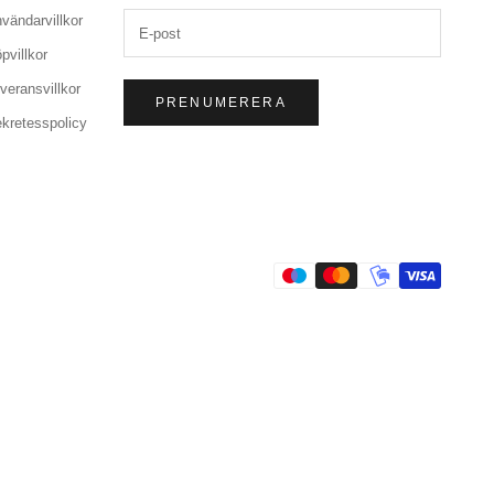
vändarvillkor
pvillkor
veransvillkor
PRENUMERERA
kretesspolicy