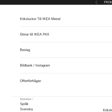
Hoppa till innehållet
FRON
Föregåend
Köksluckor Till IKEA Metod
Dörrar till IKEA PAX
Beslag
Bildbank / Instagram
Offertförfrågan
Svenska
Språk
Svenska
Köksl