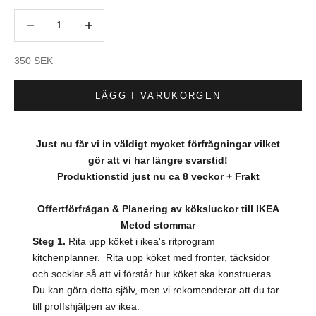
Minska antal
Minska antal
REA-pris
350 SEK
LÄGG I VARUKORGEN
Just nu får vi in väldigt mycket förfrågningar vilket
gör att vi har längre svarstid!
Produktionstid just nu ca 8 veckor + Frakt
Offertförfrågan & Planering av köksluckor till IKEA
Metod stommar
Steg 1.
Rita upp köket i ikea's ritprogram
kitchenplanner. Rita upp köket med fronter, täcksidor
och socklar så att vi förstår hur köket ska konstrueras.
Du kan göra detta själv, men vi rekomenderar att du tar
till proffshjälpen av ikea.