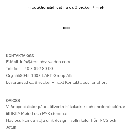
Produktionstid just nu ca 8 veckor + Frakt
Gå till 1
Gå till 2
Gå till 3
Gå till 4
KONTAKTA OSS
E-Mail: info@frontsbysweden.com
Telefon: +46 8 692 80 00
Org: 559048-1692 LAFT Group AB
Leveranstid ca 8 veckor + frakt Kontakta oss för offert.
OM OSS
Vi är specialister på att tillverka köksluckor och garderobsdörrar
till IKEA Metod och PAX stommar.
Hos oss kan du välja unik design i valfri kulör från NCS och
Jotun.