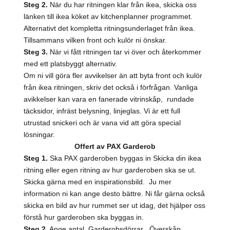
Steg 2.
När du har ritningen klar från ikea, skicka oss
länken till ikea köket av kitchenplanner programmet.
Alternativt det kompletta ritningsunderlaget från ikea.
Tillsammans vilken front och kulör ni önskar.
Steg 3.
När vi fått ritningen tar vi över och återkommer
med ett platsbyggt alternativ.
Om ni vill göra fler avvikelser än att byta front och kulör
från ikea ritningen, skriv det också i förfrågan. Vanliga
avikkelser kan vara en fanerade vitrinskåp, rundade
täcksidor, infräst belysning, linjeglas. Vi är ett full
utrustad snickeri och är vana vid att göra special
lösningar.
Offert av PAX Garderob
Steg 1.
Ska PAX garderoben byggas in Skicka din ikea
ritning eller egen ritning av hur garderoben ska se ut.
Skicka gärna med en inspirationsbild. Ju mer
information ni kan ange desto bättre. Ni får gärna också
skicka en bild av hur rummet ser ut idag, det hjälper oss
förstå hur garderoben ska byggas in.
Steg 2.
Ange antal, Garderobsdörrar , Överskåp,