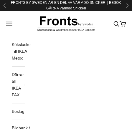
Hoppa till innehållet
FRONTS BY SWEDEN ÄR EN DEL AV VÄRMDÖ SNICKERI | BESÖK
Föregående
Nä
GÄRNA
Värmdö Snickeri
Fronts by Sweden
Öppna navigeringsmenyn
Öppna sö
Öppna
Köksluckor
Till IKEA
Metod
Dörrar
till
IKEA
PAX
Beslag
Bildbank /