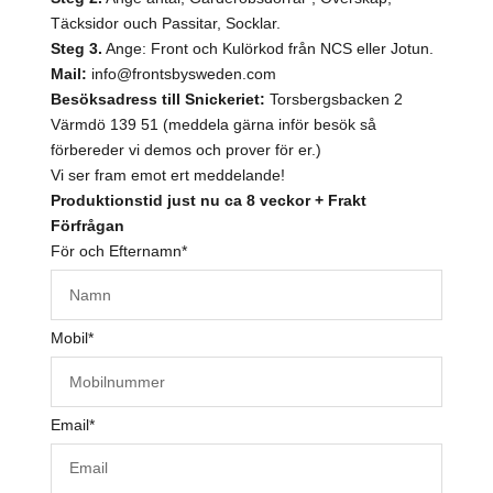
Täcksidor ouch Passitar, Socklar.
Steg 3.
Ange: Front och Kulörkod från NCS eller Jotun.
Mail:
info@frontsbysweden.com
Besöksadress till Snickeriet:
Torsbergsbacken 2
Värmdö 139 51 (meddela gärna inför besök så
förbereder vi demos och prover för er.)
Vi ser fram emot ert meddelande!
Produktionstid just nu ca 8 veckor + Frakt
Förfrågan
För och Efternamn
*
Mobil
*
Email
*