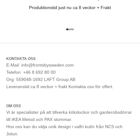
Produktionstid just nu ca 8 veckor + Frakt
Gå till 1
Gå till 2
Gå till 3
Gå till 4
KONTAKTA OSS
E-Mail: info@frontsbysweden.com
Telefon: +46 8 692 80 00
Org: 559048-1692 LAFT Group AB
Leveranstid ca 8 veckor + frakt Kontakta oss för offert.
OM OSS
Vi är specialister på att tillverka köksluckor och garderobsdörrar
till IKEA Metod och PAX stommar.
Hos oss kan du välja unik design i valfri kulör från NCS och
Jotun.