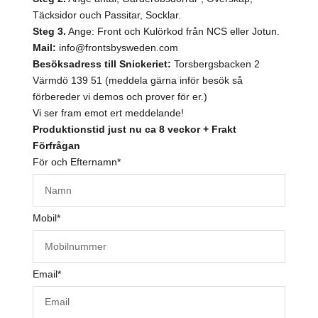
Täcksidor ouch Passitar, Socklar.
Steg 3.
Ange: Front och Kulörkod från NCS eller Jotun.
Mail:
info@frontsbysweden.com
Besöksadress till Snickeriet:
Torsbergsbacken 2
Värmdö 139 51 (meddela gärna inför besök så
förbereder vi demos och prover för er.)
Vi ser fram emot ert meddelande!
Produktionstid just nu ca 8 veckor + Frakt
Förfrågan
För och Efternamn
*
Mobil
*
Email
*