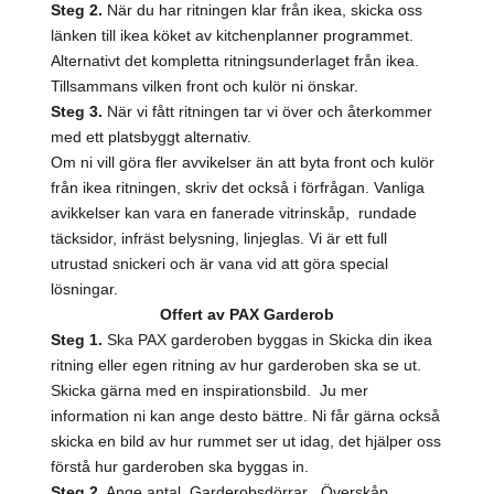
Steg 2.
När du har ritningen klar från ikea, skicka oss
länken till ikea köket av kitchenplanner programmet.
Alternativt det kompletta ritningsunderlaget från ikea.
Tillsammans vilken front och kulör ni önskar.
Steg 3.
När vi fått ritningen tar vi över och återkommer
med ett platsbyggt alternativ.
Om ni vill göra fler avvikelser än att byta front och kulör
från ikea ritningen, skriv det också i förfrågan. Vanliga
avikkelser kan vara en fanerade vitrinskåp, rundade
täcksidor, infräst belysning, linjeglas. Vi är ett full
utrustad snickeri och är vana vid att göra special
lösningar.
Offert av PAX Garderob
Steg 1.
Ska PAX garderoben byggas in Skicka din ikea
ritning eller egen ritning av hur garderoben ska se ut.
Skicka gärna med en inspirationsbild. Ju mer
information ni kan ange desto bättre. Ni får gärna också
skicka en bild av hur rummet ser ut idag, det hjälper oss
förstå hur garderoben ska byggas in.
Steg 2.
Ange antal, Garderobsdörrar , Överskåp,