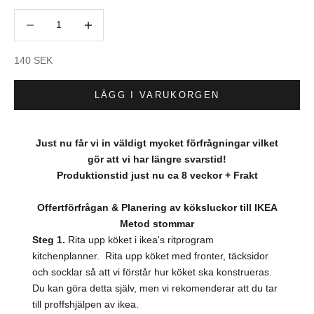
Minska antal
Minska antal
REA-pris
140 SEK
LÄGG I VARUKORGEN
Just nu får vi in väldigt mycket förfrågningar vilket
gör att vi har längre svarstid!
Produktionstid just nu ca 8 veckor + Frakt
Offertförfrågan & Planering av köksluckor till IKEA
Metod stommar
Steg 1.
Rita upp köket i ikea's ritprogram
kitchenplanner. Rita upp köket med fronter, täcksidor
och socklar så att vi förstår hur köket ska konstrueras.
Du kan göra detta själv, men vi rekomenderar att du tar
till proffshjälpen av ikea.