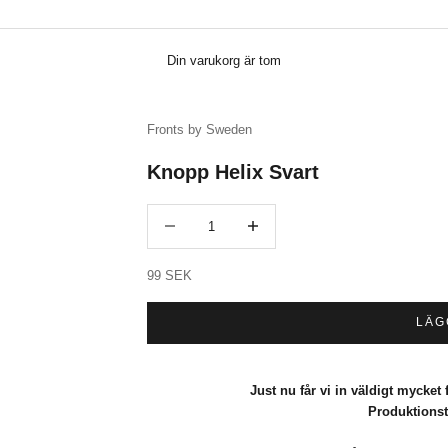
Din varukorg är tom
Fronts by Sweden
Knopp Helix Svart
Minska antal
Minska antal
REA-pris
99 SEK
LÄG
Just nu får vi in väldigt mycket f
Produktionst