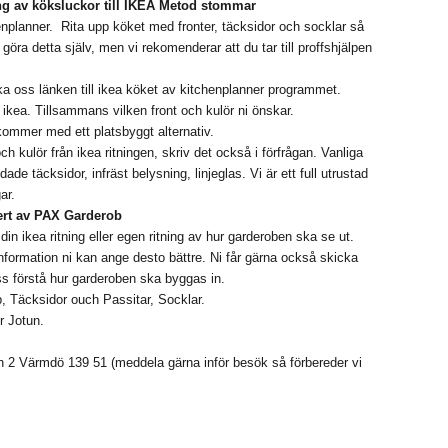
ing av köksluckor till IKEA Metod stommar
enplanner. Rita upp köket med fronter, täcksidor och socklar så
göra detta själv, men vi rekomenderar att du tar till proffshjälpen
cka oss länken till ikea köket av kitchenplanner programmet.
n ikea. Tillsammans vilken front och kulör ni önskar.
erkommer med ett platsbyggt alternativ.
och kulör från ikea ritningen, skriv det också i förfrågan. Vanliga
de täcksidor, infräst belysning, linjeglas. Vi är ett full utrustad
ar.
ert av PAX Garderob
 ikea ritning eller egen ritning av hur garderoben ska se ut.
nformation ni kan ange desto bättre. Ni får gärna också skicka
oss förstå hur garderoben ska byggas in.
, Täcksidor ouch Passitar, Socklar.
r Jotun.
 2 Värmdö 139 51 (meddela gärna inför besök så förbereder vi