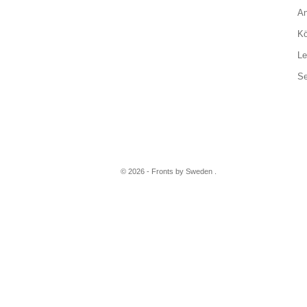
An
Kö
Le
Se
© 2026 - Fronts by Sweden .