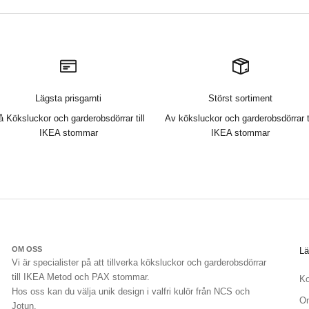
Lägsta prisgarnti
Störst sortiment
å Köksluckor och garderobsdörrar till
Av köksluckor och garderobsdörrar ti
IKEA stommar
IKEA stommar
OM OSS
Lä
Vi är specialister på att tillverka köksluckor och garderobsdörrar
till IKEA Metod och PAX stommar.
Ko
Hos oss kan du välja unik design i valfri kulör från NCS och
O
Jotun.