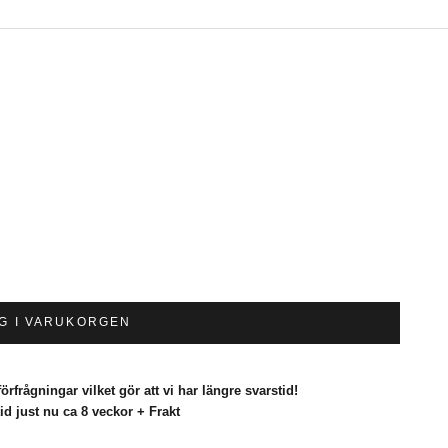
G I VARUKORGEN
örfrågningar vilket gör att vi har längre svarstid!
id just nu ca 8 veckor + Frakt