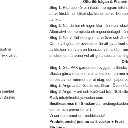
Offertförfrågan & Planer
Steg 1.
Rita upp köket i ikea's ritprogram kitch
att vi förstår hur köket ska konstrueras. Du kan 
av ikea.
Steg 2.
När du har ritningen klar från ikea, ski
Alternativt det kompletta ritningsunderlaget frå
Steg 3.
När vi fått ritningen tar vi över och åt
Om ni vill göra fler avvikelser än att byta front 
ustriel
avikkelser kan vara en fanerade vitrinskåp, runda
r
exklusivt
snickeri och är vana vid att göra special lösning
Off
Steg 1.
Ska PAX garderoben byggas in Skicka din
Skicka gärna med en inspirationsbild. Ju mer i
en bild av hur rummet ser ut idag, det hjälper 
Steg 2.
Ange antal, Garderobsdörrar , Överskåp
om samlad
Steg 3.
Ange: Front och Kulörkod från NCS elle
rån Beslag
Mail:
info@frontsbysweden.com
Besöksadress till Snickeriet:
Torsbergsbacken
demos och prover för er.)
Vi ser fram emot ert meddelande!
Produktionstid just nu ca 8 veckor + Frakt
Förfrågan