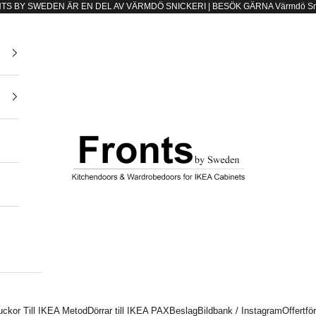
TS BY SWEDEN ÄR EN DEL AV VÄRMDÖ SNICKERI | BESÖK GÄRNA
Värmdö Sn
e
Fronts by Sweden
uckor Till IKEA Metod
Dörrar till IKEA PAX
Beslag
Bildbank / Instagram
Offertfö