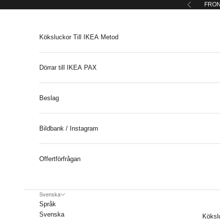
Hoppa till innehållet
FRON
Föregåend
Köksluckor Till IKEA Metod
Dörrar till IKEA PAX
Beslag
Bildbank / Instagram
Offertförfrågan
Svenska
Språk
Svenska
Köksl