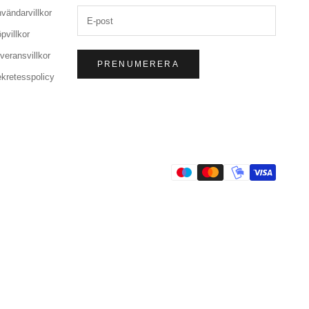
vändarvillkor
pvillkor
veransvillkor
PRENUMERERA
kretesspolicy