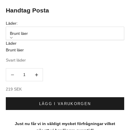
Handtag Posta
Läder:
Brunt läer
Läder
Brunt läer
Svart läder
Minska antal
Minska antal
REA-pris
219 SEK
LÄGG I VARUKORGEN
Just nu får vi in väldigt mycket förfrågningar vilket