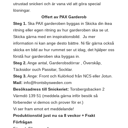
utrustad snickeri och är vana vid att göra special
lösningar.
Offert av PAX Garderob
Steg 1.
Ska PAX garderoben byggas in Skicka din ikea
ritning eller egen ritning av hur garderoben ska se ut.
Skicka gärna med en inspirationsbild. Ju mer
information ni kan ange desto bättre. Ni får gärna också
skicka en bild av hur rummet ser ut idag, det hjälper oss
förstå hur garderoben ska byggas in.
Steg 2.
Ange antal, Garderobsdörrar , Överskåp,
Täcksidor ouch Passitar, Socklar.
Steg 3.
Ange: Front och Kulörkod från NCS eller Jotun.
Mail:
info@frontsbysweden.com
Besöksadress till Snickeriet:
Torsbergsbacken 2
Värmdö 139 51 (meddela gärna inför besök så
förbereder vi demos och prover för er.)
Vi ser fram emot ert meddelande!
Produktionstid just nu ca 8 veckor + Frakt
Förfrågan