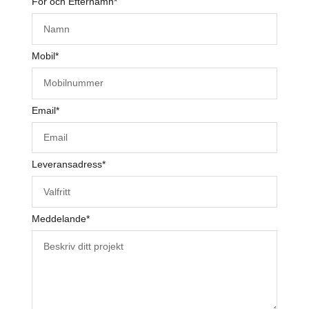
För och Efternamn
*
Mobil
*
Email
*
Leveransadress
*
Meddelande
*