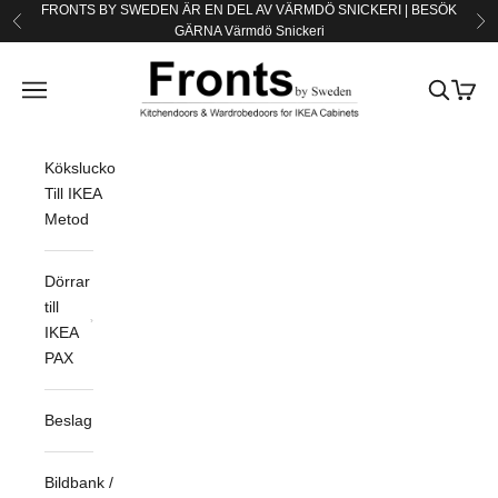
Hoppa till innehållet
FRONTS BY SWEDEN ÄR EN DEL AV VÄRMDÖ SNICKERI | BESÖK
Föregående
Nä
GÄRNA
Värmdö Snickeri
Fronts by Sweden
Öppna navigeringsmenyn
Öppna sö
Öppna
Köksluckor
Till IKEA
Metod
Dörrar
till
IKEA
PAX
Beslag
Bildbank /