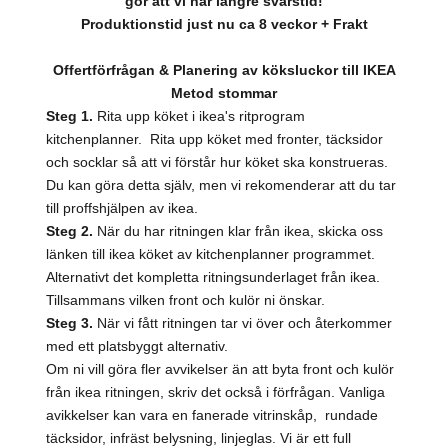
gör att vi har längre svarstid!
Produktionstid just nu ca 8 veckor + Frakt
Offertförfrågan & Planering av köksluckor till IKEA
Metod stommar
Steg 1.
Rita upp köket i ikea's ritprogram
kitchenplanner. Rita upp köket med fronter, täcksidor
och socklar så att vi förstår hur köket ska konstrueras.
Du kan göra detta själv, men vi rekomenderar att du tar
till proffshjälpen av ikea.
Steg 2.
När du har ritningen klar från ikea, skicka oss
länken till ikea köket av kitchenplanner programmet.
Alternativt det kompletta ritningsunderlaget från ikea.
Tillsammans vilken front och kulör ni önskar.
Steg 3.
När vi fått ritningen tar vi över och återkommer
med ett platsbyggt alternativ.
Om ni vill göra fler avvikelser än att byta front och kulör
från ikea ritningen, skriv det också i förfrågan. Vanliga
avikkelser kan vara en fanerade vitrinskåp, rundade
täcksidor, infräst belysning, linjeglas. Vi är ett full