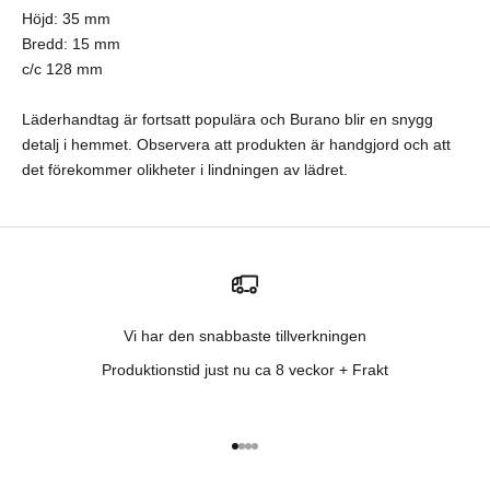
Höjd: 35 mm
Bredd: 15 mm
c/c 128 mm
Läderhandtag är fortsatt populära och Burano blir en snygg
detalj i hemmet. Observera att produkten är handgjord och att
det förekommer olikheter i lindningen av lädret.
Vi har den snabbaste tillverkningen
Produktionstid just nu ca 8 veckor + Frakt
Gå till 1
Gå till 2
Gå till 3
Gå till 4